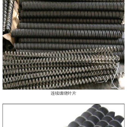
连续缠绕叶片