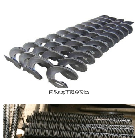
芭乐app下载免费ios