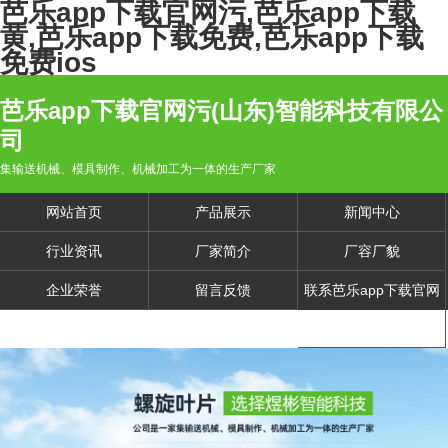
芭乐app下载官网污,芭乐app下载
黄,芭乐app下载免费,芭乐app下载
免费ios
芭乐app下载官网污(山东)智能科技有限公
司
集输送机械、模具制作、机械加工为一体的生产厂家
网站首页
产品展示
新闻中心
行业资讯
厂家简介
厂容厂貌
企业荣誉
留言反馈
联系芭乐app下载官网
污